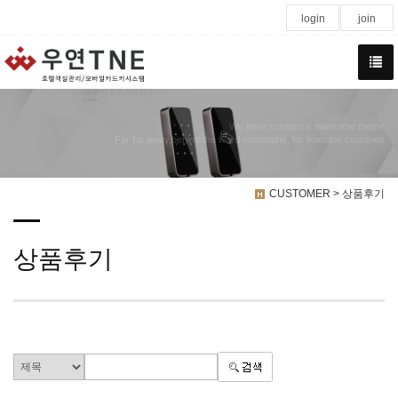
login
join
We have created a awesome theme
Far far away,behind the word mountains, far from the countries
CUSTOMER > 상품후기
상품후기